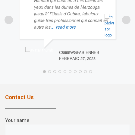
Hamadi qui nous en a mis pleins les
yeux dans les dunes de Merzouga
jusqu’à’ l’Oasis d’Oubira, fabuleux
guide très professionnel qui connaît en
autre les
… read more
C8695WGFABIENNEB
LORE
FEBBRAIO 27, 2023
GIUG
Contact Us
Your name