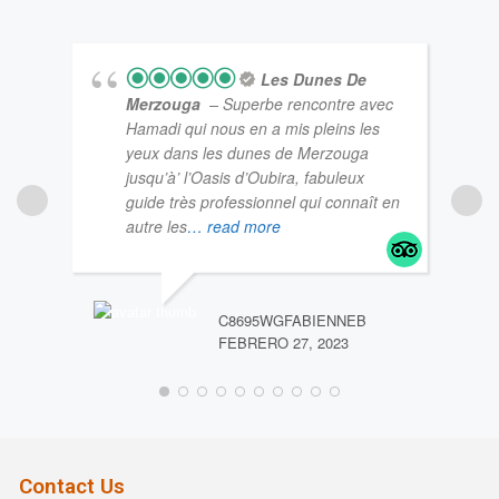
Les Dunes De
Merzouga
– Superbe rencontre avec
Hamadi qui nous en a mis pleins les
yeux dans les dunes de Merzouga
jusqu’à’ l’Oasis d’Oubira, fabuleux
guide très professionnel qui connaît en
autre les
… read more
C8695WGFABIENNEB
VIRG
FEBRERO 27, 2023
MAYO
Contact Us