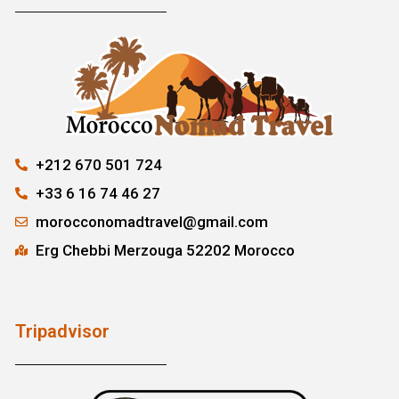
+212 670 501 724
+33 6 16 74 46 27
morocconomadtravel@gmail.com
Erg Chebbi Merzouga 52202 Morocco
Tripadvisor