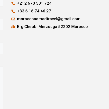
+212 670 501 724
+33 6 16 74 46 27
morocconomadtravel@gmail.com
Erg Chebbi Merzouga 52202 Morocco