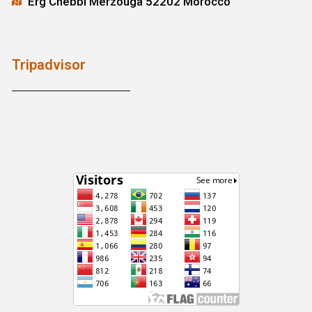
Erg Chebbi Merzouga 52202 Morocco
Tripadvisor